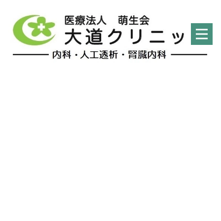
献立ブログ
HOME
|
管理栄養士
|
献立ブログ
|
template.detail
[%list_start%]