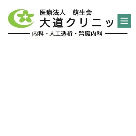
献立ブログ
HOME
|
管理栄養士
|
献立ブログ
|
template.detail
[%list_start%]