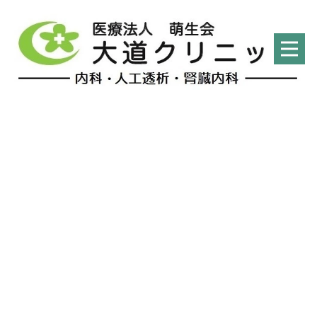
献立ブログ
HOME
|
管理栄養士
|
献立ブログ
|
template.detail
[%list_start%]